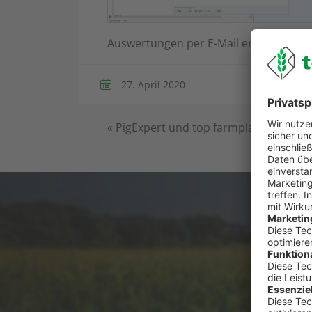
Auswertungen per E-Mail erhalten und
27. April 2020
«
PigExpert und top farmplan
Du has