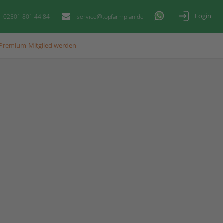
Login
02501 801 44 84
service@topfarmplan.de
Premium-Mitglied werden