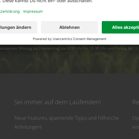
Dann ruf uns an. Wir helfen Dir gerne weiter!
02501 801 44 84
service@topfarmplan.
vicezeiten: Montag bis Donnerstag von 8:30 Uhr bis 16:30 Uhr und Freitag bis 13
Sei immer auf dem Laufenden!
Re
Neue Features, spannende Tipps und hilfreiche
Op
Anleitungen!
ei