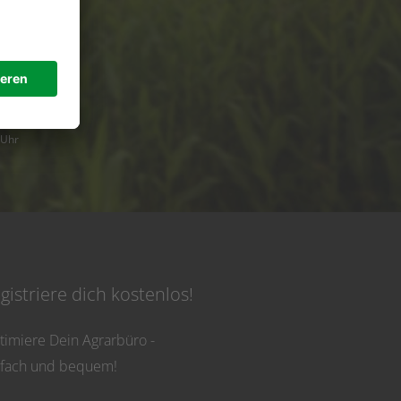
de
 Uhr
gistriere dich kostenlos!
timiere Dein Agrarbüro -
nfach und bequem!