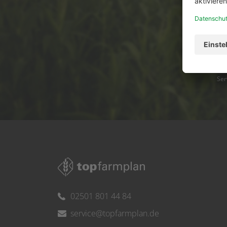
Ser
02501 801 44 84
service@topfarmplan.de