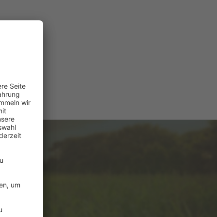
e
ützung?