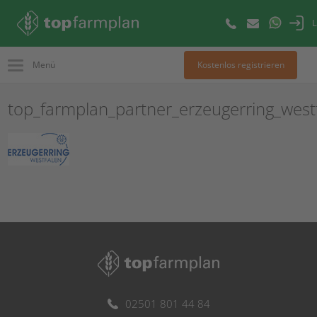
L
Menü
Kostenlos registrieren
top_farmplan_partner_erzeugerring_west
02501 801 44 84