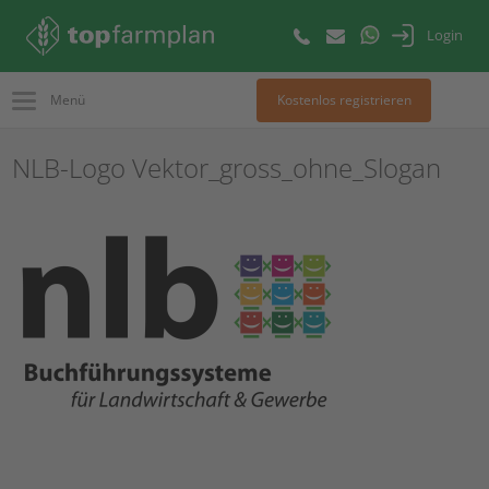
Login
Menü
Kostenlos registrieren
NLB-Logo Vektor_gross_ohne_Slogan