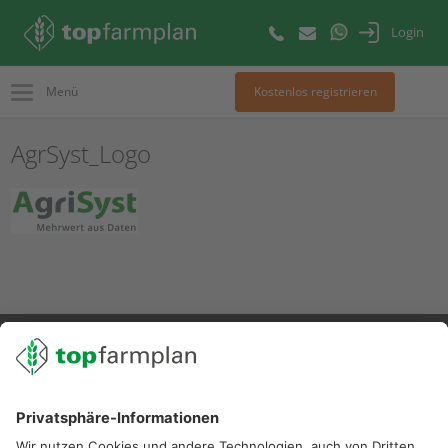
Login
Menü
Kostenlos registrieren
AgrSyst_Logo
02501 801 44 84