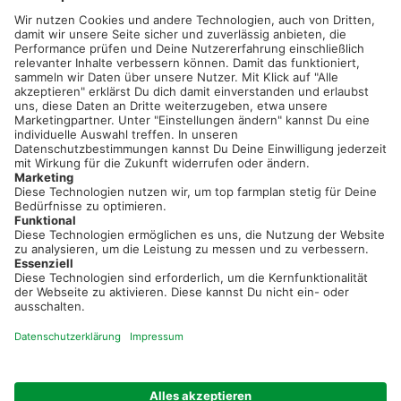
02501 801 44 84
service@topfarmplan.de
Sei immer auf dem Laufenden!
Neue Features, spannende Tipps und hilfreiche Anleitungen!
Registriere dich kostenlos!
Optimiere Dein Agrarbüro -
einfach und bequem!
Kostenlos registrieren & sofort starten