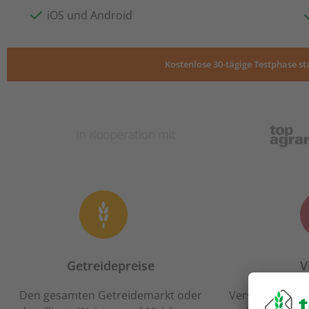
iOS und Android
Kostenlose 30-tägige Testphase st
Getreidepreise
V
Den gesamten Getreidemarkt oder
Verschaffe Dir 