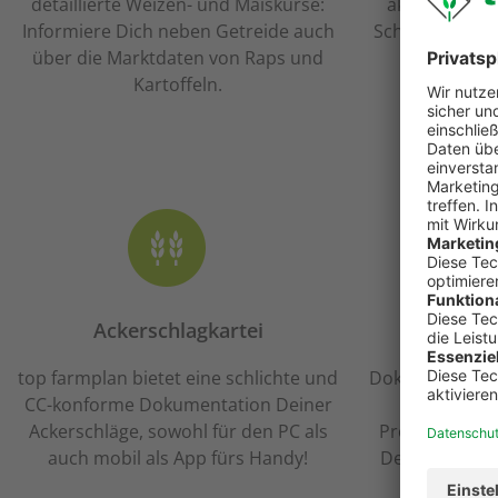
detaillierte Weizen- und Maiskurse:
aktuellen Pre
Informiere Dich neben Getreide auch
Schlachtsauen,
über die Marktdaten von Raps und
den Fleisc
Kartoffeln.
top far
Ackerschlagkartei
Dokumen
top farmplan bietet eine schlichte und
Dokumente in e
CC-konforme Dokumentation Deiner
in Sekunden
Ackerschläge, sowohl für den PC als
Problem. Mit 
auch mobil als App fürs Handy!
Deine Belege
g