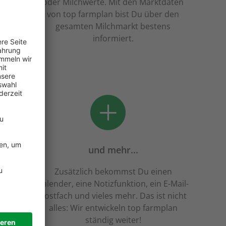
e. Die
oder Milchwerte. Mit den Marktdaten
lichen
von top farmplan bist Du über den
erblick.
gesamten Milchmarkt bestens
informiert.
e:
und mehr...
n,
Zusätzlich bekommst Du einen
ledige
Kalender, eine Notizfunktion, ein E-Mail-
dungen
Postfach und vieles mehr. Das ist nicht
!
alles: Wir entwickeln top farmplan
ständig weiter!