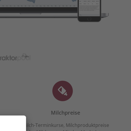
Milchpreise
ten-,
Milch-Terminkurse, Milchproduktpreise