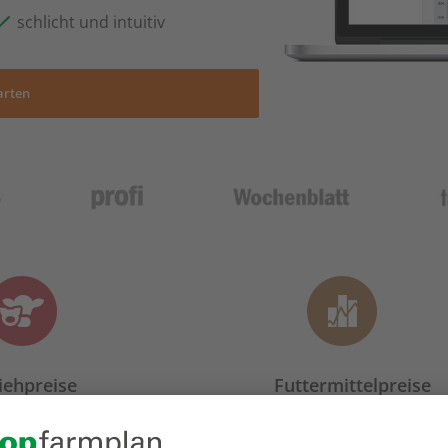
schlicht und intuitiv
arten
iehpreise
Futtermittelpreise
einen Überblick über die
Mischfutter-, Futterkomponen