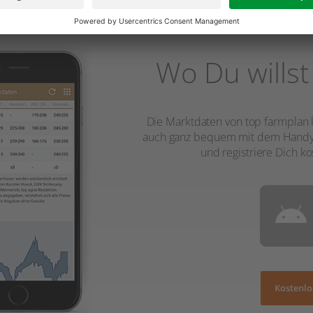
Wo Du willst
Die Marktdaten von top farmplan
auch ganz bequem mit dem Handy. 
und registriere Dich ko
Kostenlo