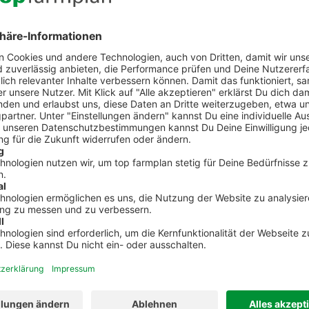
ise für Schlachtrinder,
Rapsschrot- und Sojaschrotkurs
 Nutzkälber, Ferkel und
übersichtlichen Grafiken ermög
hmarkt für Schweine.
Dir schnell und einfach einen Üb
mplan kann aber noch viel mehr als Marktpreis
tenmanagement
HI-Tier Modul
iner Cloud ablegen und
Zugänge, Abgänge, Geburte
 wiederfinden? Kein
Sammelmeldungen und mehr. Er
der Handy-App hast Du
mit der App alle wichtigen Mel
 auch unterwegs immer
auch direkt aus dem Stall
riffbereit.