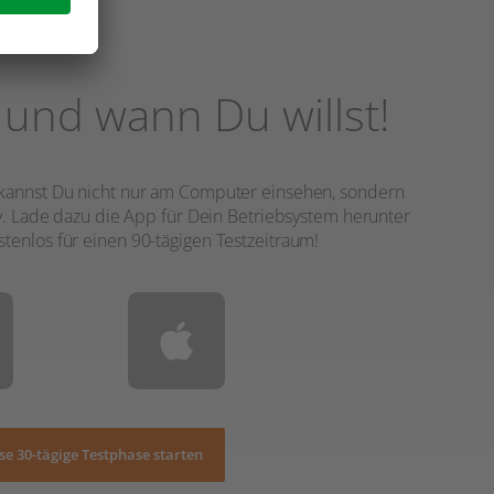
 und wann Du willst!
 kannst Du nicht nur am Computer einsehen, sondern
Lade dazu die App für Dein Betriebsystem herunter
stenlos für einen 90-tägigen Testzeitraum!
se 30-tägige Testphase starten