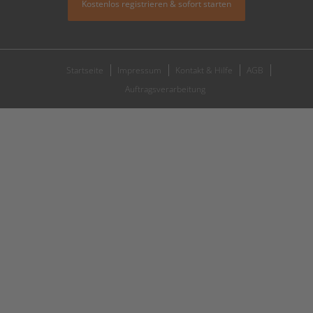
Kostenlos registrieren & sofort starten
Startseite
Impressum
Kontakt & Hilfe
AGB
Auftragsverarbeitung