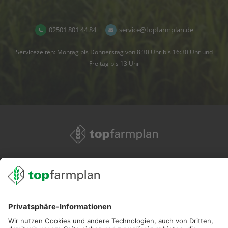
02501 801 44 84
service@topfarmplan.de
Servicezeiten: Montag bis Donnerstag von 8:30 Uhr bis 16:30 Uhr und
Freitag bis 13 Uhr
02501 801 44 84
service@topfarmplan.de
Sei immer auf dem Laufenden!