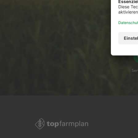
Du has
Ser