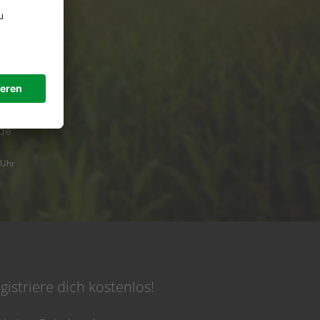
ützung?
de
 Uhr
gistriere dich kostenlos!