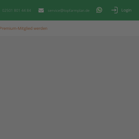
Login
02501 801 44 84
service@topfarmplan.de
Premium-Mitglied werden