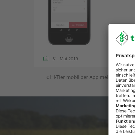
31. Mai 2019
«
HI-Tier mobil per App melden