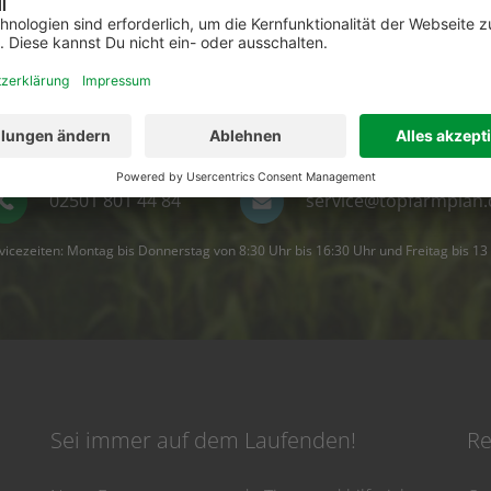
t Fragen zu top farmplan oder benötigst Unterst
Dann ruf uns an. Wir helfen Dir gerne weiter!
02501 801 44 84
service@topfarmplan.
vicezeiten: Montag bis Donnerstag von 8:30 Uhr bis 16:30 Uhr und Freitag bis 13
Sei immer auf dem Laufenden!
Re