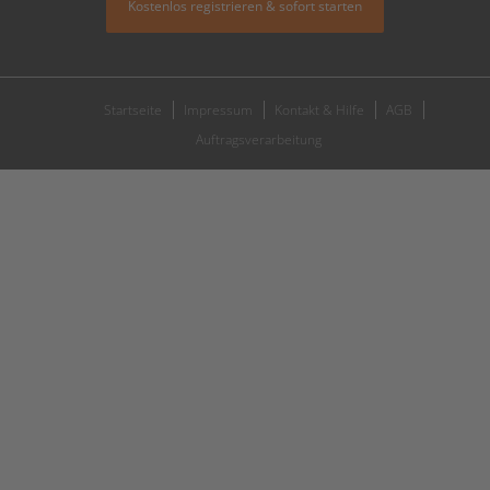
Kostenlos registrieren & sofort starten
Startseite
Impressum
Kontakt & Hilfe
AGB
Auftragsverarbeitung