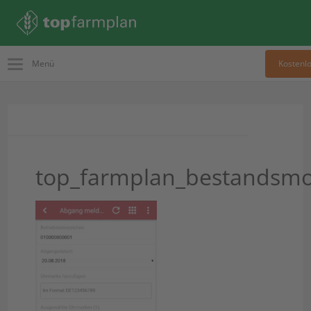
Menü
Kostenlo
top_farmplan_bestandsm