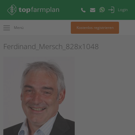
Login
Menü
Kostenlos registrieren
Ferdinand_Mersch_828x1048