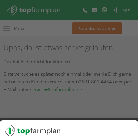
Login
Menü
Kostenlos registrieren
Upps, da ist etwas schief gelaufen!
Das hat leider nicht funktioniert.
Bitte versuche es später noch einmal oder melde Dich gerne
bei unserem Kundenservice unter 02501 801 4484 oder per
E-Mail unter
service@topfarmplan.de
.