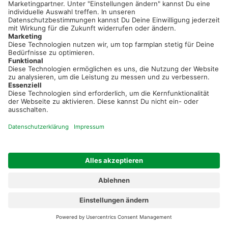
Neue Features, spannende Tipps und hilfreiche Anleitungen!
Registriere dich kostenlos!
Optimiere Dein Agrarbüro -
einfach und bequem!
Kostenlos registrieren & sofort starten
Startseite
Impressum
Kontakt & Hilfe
AGB
Auftragsverarbeitung