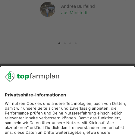
Andrea Burfeind
aus Minstedt
02501 801 44 84
service@topfarmplan.de
Sei immer auf dem Laufenden!