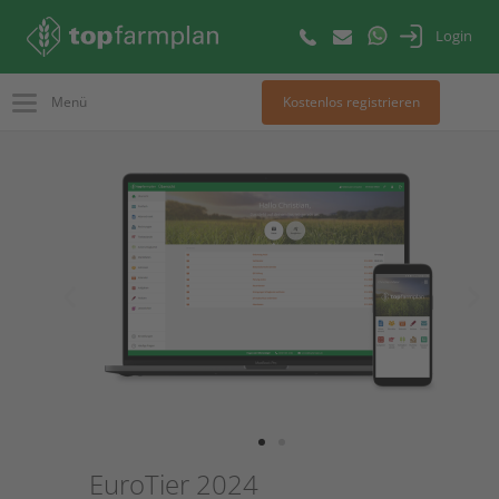
Login
Menü
Kostenlos registrieren
EuroTier 2024