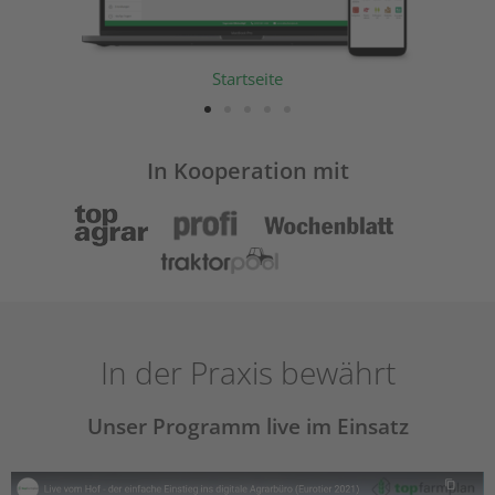
Rechnungsprogramm
Tierbestände
Tierbestände
Ackerschlagkartei mit Kartenansicht
Digitaler Aktenschrank
Startseite
Startseite
In Kooperation mit
In der Praxis bewährt
Unser Programm live im Einsatz