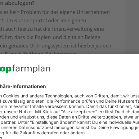
en abzulegen?
ass es kein Problem für das eigene Unternehmen
ach, im Kundenportal oder im eigenen
h auch hierzu hat die Finanzverwaltung eine
ührt, dass die Papier- und digitalen Belege
in genaues Ordnungssystem ist hierbei jedoch
z. B. nach Zeitfolge, Sachgruppen,
habetisch erfolgen. Bei elektronischen
ierung und ggf. Konvertierung sowie die weitere
 jedoch sichergestellt sein, dass ein
gemessener Zeit die Belege prüfen kann. Die
Dokumenten in einem Dateisystem erfüllt die
egelmäßig nicht, soweit nicht zusätzliche
 Unveränderbarkeit gewährleisten.
 somit notwendig, dass einmal in den Prozess
rückt oder ohne Kenntlichmachung