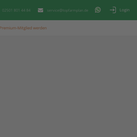
Login
02501 801 44 84
service@topfarmplan.de
Premium-Mitglied werden