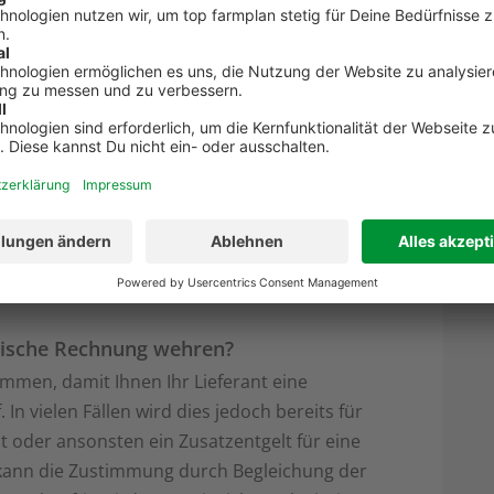
r verfälscht werden können. Bereits in den
ormationen (Beleg, Grundaufzeichnung,
hmachung durch neue Daten ersetzt werden.
Dokumentenmanagementsysteme (DMS), wie es
ung anbietet, notwendig. Ein weiterer Vorteil
eine Sicherung über den 10-jährigen
 werden kann, welches bei einem
hinterfragt werden sollte. Durch technische
aten diverser Kundenportale mit dem DMS
onische Rechnung wehren?
immen, damit Ihnen Ihr Lieferant eine
n vielen Fällen wird dies jedoch bereits für
 oder ansonsten ein Zusatzentgelt für eine
kann die Zustimmung durch Begleichung der