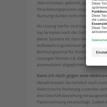
überschrieben, gelöscht, geändert ode
Verarbeitungsprozess eingeführte Inf
Buchung) dürfen nicht ohne Kenntlic
Als Lösung hierfür sind sogenannte 
top farmplan nach der GoBD-Zertifizier
dieser Systeme ist, dass hiermit auch 
Aufbewahrungszeitraum gewährleistet
Rechnungsportal für Kunden durchaus 
Lösungen können z.B. die Rechnungsd
automatisiert abgeglichen werden.
Kann ich mich gegen eine elektr
Aktuell müssen Sie rechtlich noch zust
elektronische Rechnung zusenden darf. I
eine Geschäftsbeziehung vorausgesetzt
Papierrechnung veranschlagt. Zudem 