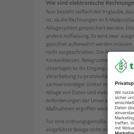
Wie sind elektronische Rechnung
Nun besteht vielfach der Irrglaube, d
ist, da die Rechnungen im E-Mailpostf
Ablagesystem gespeichert werden. Doc
andere Auffassung. Es wird zwar ausgef
geordnet aufbewahrt werden müssen, e
nicht vorgeschrieben. Die Ablage kann 
Kontenklassen, Belegnummern oder alp
Unterlagen ist ihr Eingang, ihre Archiv
Verarbeitung zu protokollieren. Es muss
sachverständiger Dritter innerhalb an
Ablage von Daten und elektronischen 
Anforderungen der Unveränderbarkeit r
Maßnahmen ergriffen werden, die eine
Für eine ordnungsgemäße Ablage ist es
eingeführte Belege nicht mehr unterd