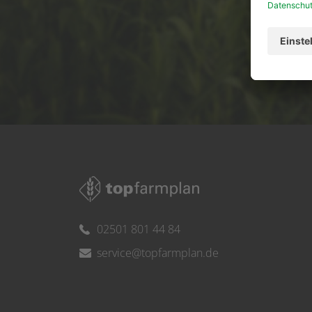
Ser
02501 801 44 84
service@topfarmplan.de