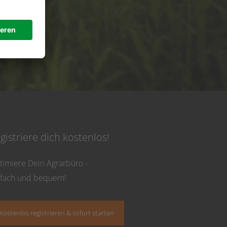
de
 Uhr
gistriere dich kostenlos!
timiere Dein Agrarbüro -
nfach und bequem!
Kostenlos registrieren & sofort starten