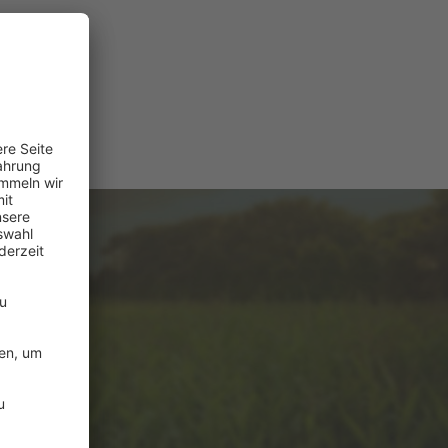
e
ützung?