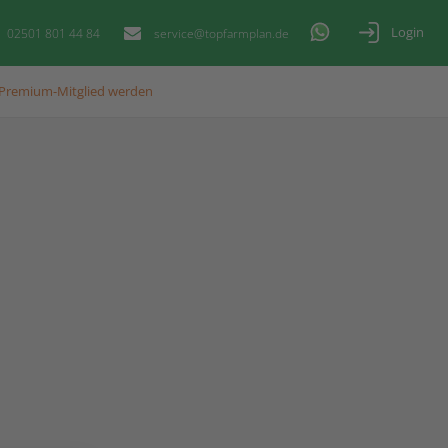
Login
02501 801 44 84
service@topfarmplan.de
Premium-Mitglied werden