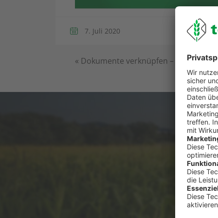
7. Juli 2020
«
Dokumente verknüpfen – An den Schla
Du has