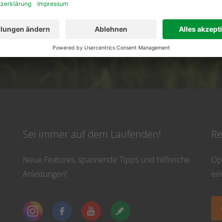
02501 801 44 84
service@topfarmplan.
vicezeiten: Montag bis Donnerstag von 8:30 Uhr bis 16:30 Uhr und Freitag bis 13
Sei immer auf dem Laufenden!
Re
Neue Features, spannende Tipps und hilfreiche
Op
Anleitungen!
ei