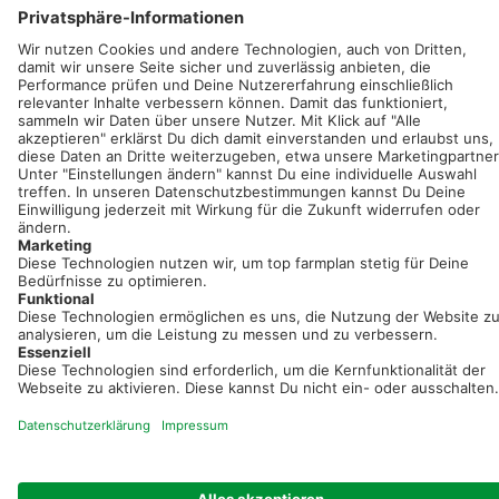
Sei immer auf dem Laufenden!
Neue Features, spannende Tipps und hilfreiche Anleitungen!
Registriere dich kostenlos!
Optimiere Dein Agrarbüro -
einfach und bequem!
Kostenlos registrieren & sofort starten
Startseite
Impressum
Kontakt & Hilfe
AGB