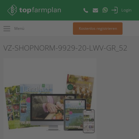
Login
Menü
Kostenlos registrieren
VZ-SHOPNORM-9929-20-LWV-GR_52