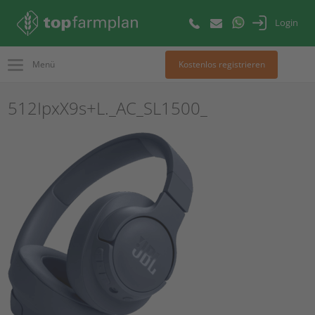
Login
Menü
Kostenlos registrieren
512IpxX9s+L._AC_SL1500_