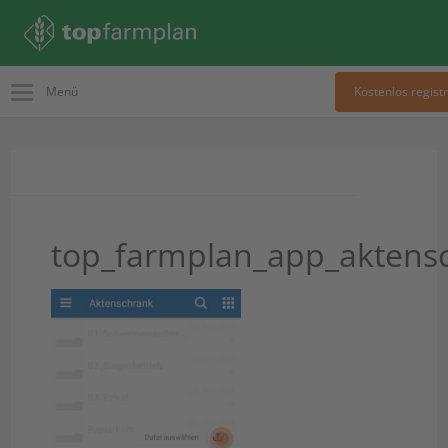
Menü
Kostenlos regist
top_farmplan_app_aktens