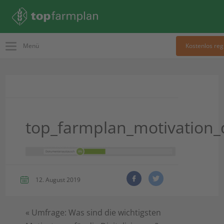
Menü
Kostenlos reg
top_farmplan_motivation_d
12. August 2019
«
Umfrage: Was sind die wichtigsten