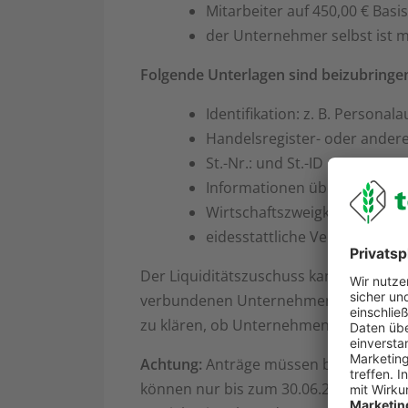
Mitarbeiter auf 450,00 € Basis
der Unternehmer selbst ist 
Folgende Unterlagen sind beizubringe
Identifikation: z. B. Personal
Handelsregister- oder ander
St.-Nr.: und St.-ID
Informationen über die Bank
Wirtschaftszweigklassifikatio
eidesstattliche Versicherung
Der Liquiditätszuschuss kann nur für
verbundenen Unternehmen ist kein Antra
zu klären, ob Unternehmen miteinande
Achtung:
Anträge müssen bis zum 30.0
können nur bis zum 30.06.2020 erfolgen