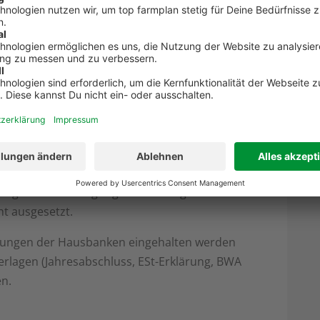
er:
https://soforthilfe-
id=NRW_SOFORTHILFE
r, meine Kredite oder Darlehen zu
kredite und ERP-Gründerkredite wurden
durch Bund und Länder erhöht wurden.
s gilt auch für Tilgungsaussetzungen.
ht ausgesetzt.
elungen der Hausbanken eingehalten werden
rlagen (Jahresabschluss, ESt-Erklärung, BWA
en.