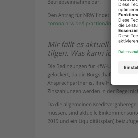
Betriebseinnahme dar.
Den Antrag für NRW findet ihr auch unt
corona.nrw.de/lip/action/invoke.do?
Mir fällt es aktuell schwe
tilgen. Was kann ich tun?
Die Bedingungen für KfW-Unternehmer
gelockert, da die Bürgschaftsrahmen 
Ansprechpartner ist Ihre Hausbank. Die
Zinszahlungen werden in der Regel nic
Da die allgemeinen Kreditvergabereg
müssen, sind aktuelle Einkommensunte
2019 und ein Liquiditätsplan) beizufüg