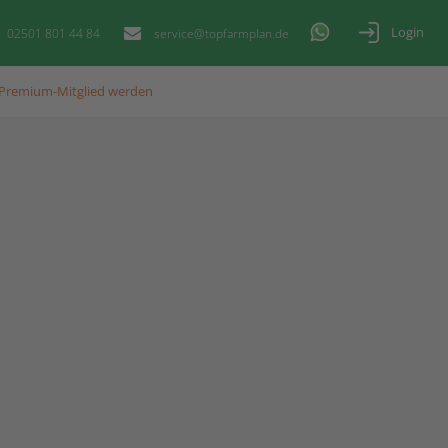
Login
02501 801 44 84
service@topfarmplan.de
Premium-Mitglied werden