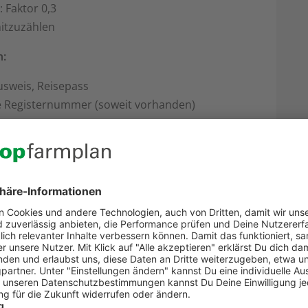
: Faktor 0,3
mitzuzählen
n:
ausweis, Reisepass
e Registernummer (soweit vorhanden)
verbindung
n
 das Gesamtunternehmen beantragt werden. Bei
g für jeden Betrieb möglich. Im Einzelfall ist
r verbunden sind.
4.2020 online gestellt werden. Auszahlungen
. Der Zuschuss stellt eine steuerpflichtige