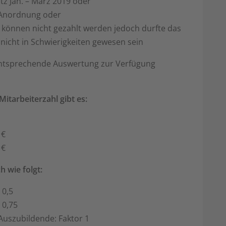
tz Jan. – März 2019 oder
 Anordnung oder
n können nicht gezahlt werden jedoch durfte das
icht in Schwierigkeiten gewesen sein
 entsprechende Auswertung zur Verfügung
itarbeiterzahl gibt es:
 €
 €
h wie folgt:
 0,5
 0,75
 Auszubildende: Faktor 1