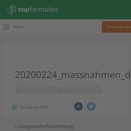
Menü
Kostenlos regi
20200224_massnahmen_d
24. Februar 2020
«
Düngebedarfsermittlung