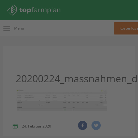
Menü
Kostenlos 
20200224_massnahmen_d
24. Februar 2020