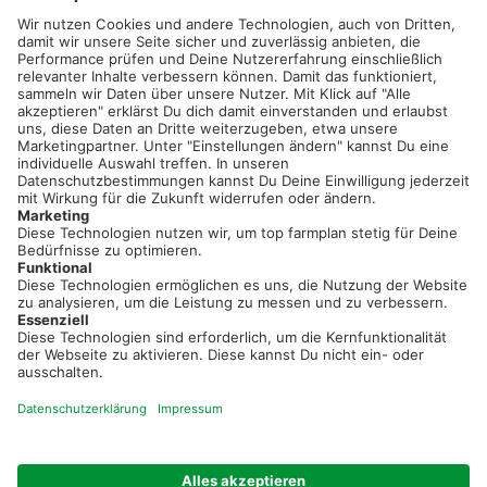
02501 801 44 84
service@topfarmplan.de
Sei immer auf dem Laufenden!
Neue Features, spannende Tipps und hilfreiche Anleitungen!
Registriere dich kostenlos!
Optimiere Dein Agrarbüro -
einfach und bequem!
Kostenlos registrieren & sofort starten