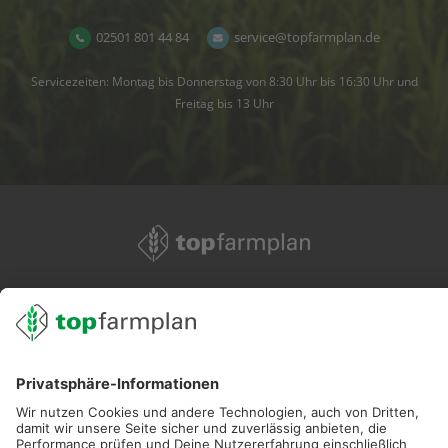
02501 801 44 84
service@topfarmplan.de
Servicezeiten: Montag bis Donnerstag von 8:30 Uhr bis 16:30 Uhr und
Freitag bis 13 Uhr
02501 801 44 84
service@topfarmplan.de
Sei immer auf dem Laufenden!
Neue Features, spannende Tipps und hilfreiche Anleitungen!