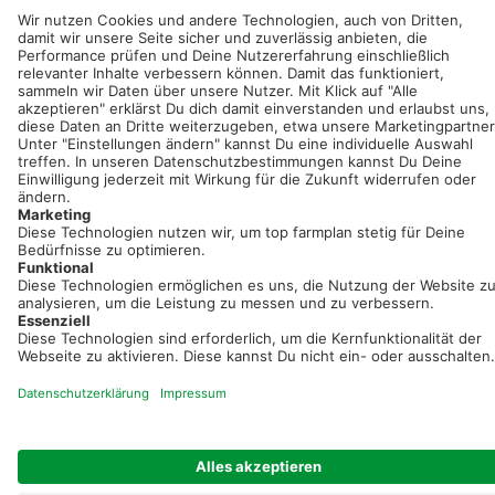
Neue Features, spannende Tipps und hilfreiche Anleitungen!
Registriere dich kostenlos!
Optimiere Dein Agrarbüro -
einfach und bequem!
Kostenlos registrieren & sofort starten
Startseite
Impressum
Kontakt & Hilfe
AGB
Auftragsverarbeitung