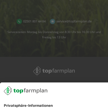
02501 801 44 84
service@topfarmplan.de
Servicezeiten: Montag bis Donnerstag von 8:30 Uhr bis 16:30 Uhr und
Freitag bis 13 Uhr
02501 801 44 84
service@topfarmplan.de
Sei immer auf dem Laufenden!