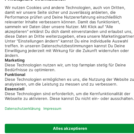
Sei immer auf dem Laufenden!
Neue Features, spannende Tipps und hilfreiche Anleitungen!
Registriere dich kostenlos!
Optimiere Dein Agrarbüro -
einfach und bequem!
Kostenlos registrieren & sofort starten
Startseite
Impressum
Kontakt & Hilfe
AGB