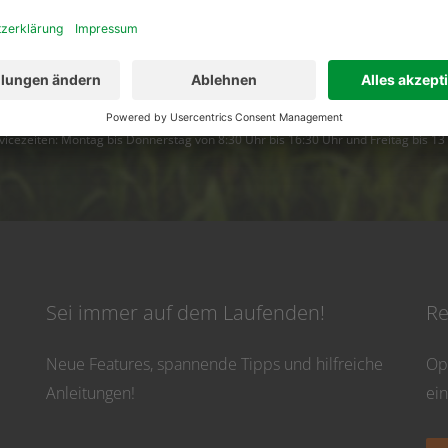
02501 801 44 84
service@topfarmplan.
vicezeiten: Montag bis Donnerstag von 8:30 Uhr bis 16:30 Uhr und Freitag bis 13
Sei immer auf dem Laufenden!
Re
Neue Features, spannende Tipps und hilfreiche
Op
Anleitungen!
ei