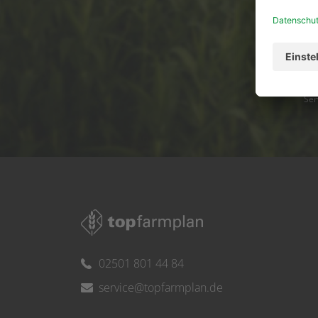
Ser
02501 801 44 84
service@topfarmplan.de