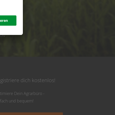
de
 Uhr
gistriere dich kostenlos!
timiere Dein Agrarbüro -
nfach und bequem!