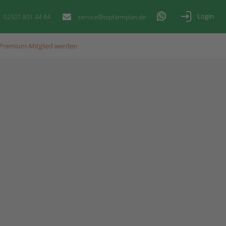
Login
02501 801 44 84
service@topfarmplan.de
Premium-Mitglied werden