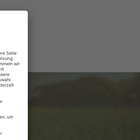
e
ützung?