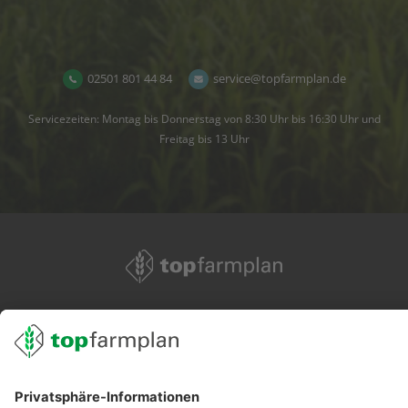
02501 801 44 84
service@topfarmplan.de
Servicezeiten: Montag bis Donnerstag von 8:30 Uhr bis 16:30 Uhr und
Freitag bis 13 Uhr
02501 801 44 84
service@topfarmplan.de
Sei immer auf dem Laufenden!