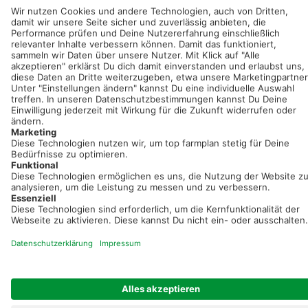
Neue Features, spannende Tipps und hilfreiche Anleitungen!
Registriere dich kostenlos!
Optimiere Dein Agrarbüro -
einfach und bequem!
Kostenlos registrieren & sofort starten
Startseite
Impressum
Kontakt & Hilfe
AGB
Auftragsverarbeitung