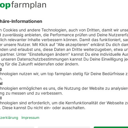
Kontakt zum Kundenservic
t Fragen zu top farmplan oder benötigst Unterst
Dann ruf uns an. Wir helfen Dir gerne weiter!
02501 801 44 84
service@topfarmplan.