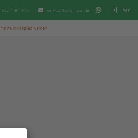
Login
02501 801 44 84
service@topfarmplan.de
Premium-Mitglied werden