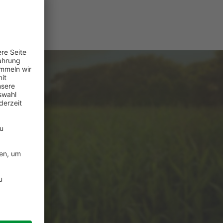
e
ützung?
de