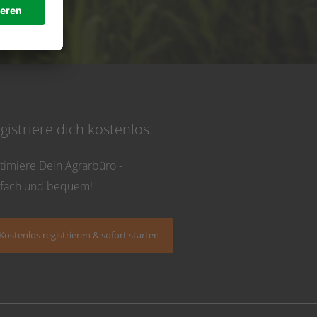
 Uhr
gistriere dich kostenlos!
timiere Dein Agrarbüro -
nfach und bequem!
Kostenlos registrieren & sofort starten