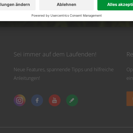
vicezeiten: Montag bis Donnerstag von 8:30 Uhr bis 16:30 Uhr und Freitag bis 13
Sei immer auf dem Laufenden!
Re
Neue Features, spannende Tipps und hilfreiche
Op
Anleitungen!
ei