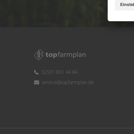
Ser
02501 801 44 84
service@topfarmplan.de