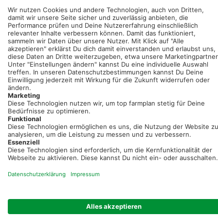
Sei immer auf dem Laufenden!
Neue Features, spannende Tipps und hilfreiche Anleitungen!
Registriere dich kostenlos!
Optimiere Dein Agrarbüro -
einfach und bequem!
Kostenlos registrieren & sofort starten
Startseite
Impressum
Kontakt & Hilfe
AGB
Auftragsverarbeitung