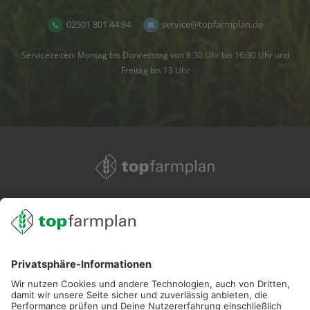
02501 801 44 84
service@topfarmplan.de
Servicezeiten: Montag bis Donnerstag von 8:30 Uhr bis 16:30 Uhr und
Freitag bis 13 Uhr
02501 801 44 84
service@topfarmplan.de
Sei immer auf dem Laufenden!
Neue Features, spannende Tipps und hilfreiche Anleitungen!