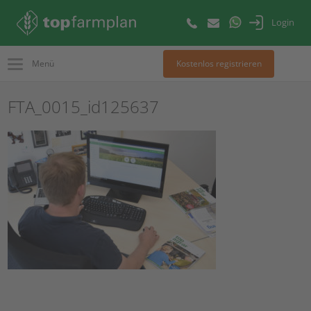
Login
Menü
Kostenlos registrieren
FTA_0015_id125637