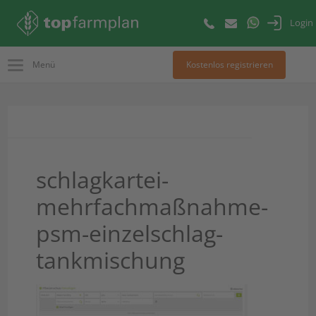
Login
Menü
Kostenlos registrieren
schlagkartei-
mehrfachmaßnahme-
psm-einzelschlag-
tankmischung