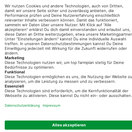
Sei immer auf dem Laufenden!
Neue Features, spannende Tipps und hilfreiche Anleitungen!
Registriere dich kostenlos!
Optimiere Dein Agrarbüro -
einfach und bequem!
Kostenlos registrieren & sofort starten
Startseite
Impressum
Kontakt & Hilfe
AGB
Auftragsverarbeitung